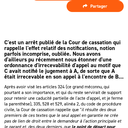
SPÉCIALISTE
LES HONORAIRES
Partager
D’ASSISTANCE
FAIRE APPEL
D'UN
LES AUTRES
JUGEMENT ?
DÉMARCHES
PROCÉDURE
C'est un arrêt publié de la Cour de cassation qui
D'APPEL
rappelle l'effet relatif des notifications, notion
parfois incomprise, oubliée. Nous avons
d'ailleurs pu récemment nous étonner d'une
ordonnance d'irrecevabilité d'appel au motif que
C avait notifié le jugement à A, de sorte que A
était irrecevable en son appel à l'encontre de B...
Après avoir visé les articles 324 (ce grand méconnu, qui
pourtant a son importance, et qui du reste servirait de support
pour retenir une caducité partielle de l'acte d'appel, et je ferme
la parenthèse), 335, 528 et 529, alinéa 2, du code de procédure
civile, la Cour de cassation rappelle que "
il résulte des deux
premiers de ces textes que le seul appel en garantie ne crée
pas de lien de droit entre le demandeur à l'action principale et
le garant et, des deux derniers, que
le point de départ pour