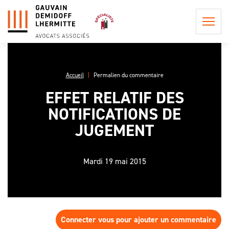
Accueil
Permalien du commentaire
EFFET RELATIF DES
QUI
NOTIFICATIONS DE
SOMMES-
NOUS ?
JUGEMENT
POSTULATION ET
REPRÉSENTATION
LA
INFORMATION
PHILOSOPHIE
Mardi 19 mai 2015
CONSEIL EN
PRÉCONTRACTUELLE
DU CABINET
PROCÉDURE
LES
CIVILE
LES HONORAIRES DE
PROCÉDURES
L'ÉQUIPE
POSTULATION ET DE
EN APPEL,
ASSISTANCE ET
REPRÉSENTATION
UNE AFFAIRE
CONSEIL
DE
Connecter vous pour ajouter un commentaire