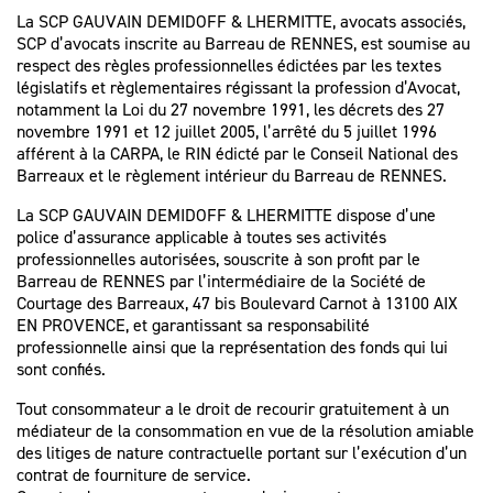
SPÉCIALISTE
LES HONORAIRES
La SCP GAUVAIN DEMIDOFF & LHERMITTE, avocats associés,
D’ASSISTANCE
SCP d’avocats inscrite au Barreau de RENNES, est soumise au
FAIRE APPEL
respect des règles professionnelles édictées par les textes
D'UN
législatifs et règlementaires régissant la profession d’Avocat,
LES AUTRES
JUGEMENT ?
notamment la Loi du 27 novembre 1991, les décrets des 27
DÉMARCHES
novembre 1991 et 12 juillet 2005, l’arrêté du 5 juillet 1996
afférent à la CARPA, le RIN édicté par le Conseil National des
PROCÉDURE
Barreaux et le règlement intérieur du Barreau de RENNES.
D'APPEL
La SCP GAUVAIN DEMIDOFF & LHERMITTE dispose d’une
police d’assurance applicable à toutes ses activités
professionnelles autorisées, souscrite à son profit par le
Barreau de RENNES par l’intermédiaire de la Société de
Courtage des Barreaux, 47 bis Boulevard Carnot à 13100 AIX
EN PROVENCE, et garantissant sa responsabilité
professionnelle ainsi que la représentation des fonds qui lui
sont confiés.
Tout consommateur a le droit de recourir gratuitement à un
médiateur de la consommation en vue de la résolution amiable
des litiges de nature contractuelle portant sur l’exécution d’un
contrat de fourniture de service.