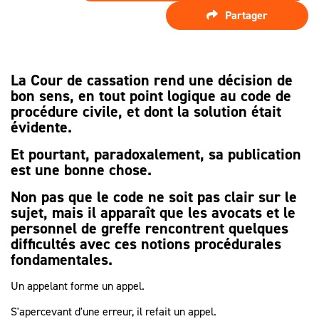
SPÉCIALISTE
LES HONORAIRES
Partager
D’ASSISTANCE
FAIRE APPEL
D'UN
LES AUTRES
JUGEMENT ?
DÉMARCHES
La Cour de cassation rend une décision de
bon sens, en tout point logique au code de
PROCÉDURE
procédure civile, et dont la solution était
D'APPEL
évidente.
Et pourtant, paradoxalement, sa publication
est une bonne chose.
Non pas que le code ne soit pas clair sur le
sujet, mais il apparaît que les avocats et le
personnel de greffe rencontrent quelques
difficultés avec ces notions procédurales
fondamentales.
Un appelant forme un appel.
S'apercevant d'une erreur, il refait un appel.