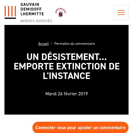
Accueil
Permalien du commentaire
UN DÉSISTEMENT...
QUI
EMPORTE EXTINCTION DE
SOMMES-
NOUS ?
L'INSTANCE
POSTULATION ET
REPRÉSENTATION
LA
INFORMATION
PHILOSOPHIE
Mardi 26 février 2019
CONSEIL EN
PRÉCONTRACTUELLE
DU CABINET
PROCÉDURE
LES
CIVILE
LES HONORAIRES DE
PROCÉDURES
L'ÉQUIPE
POSTULATION ET DE
EN APPEL,
ASSISTANCE ET
REPRÉSENTATION
UNE AFFAIRE
CONSEIL
DE
Connecter vous pour ajouter un commentaire