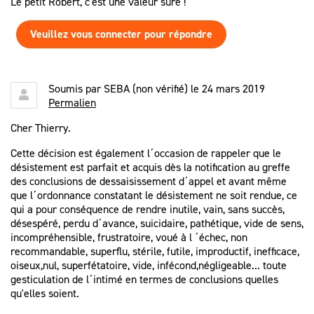
Le petit Robert, c'est une valeur sûre !
Veuillez vous connecter pour répondre
Soumis par
SEBA (non vérifié)
le 24 mars 2019
Permalien
Cher Thierry.
Cette décision est également l´occasion de rappeler que le
désistement est parfait et acquis dès la notification au greffe
des conclusions de dessaisissement d´appel et avant même
que l´ordonnance constatant le désistement ne soit rendue, ce
qui a pour conséquence de rendre inutile, vain, sans succès,
désespéré, perdu d´avance, suicidaire, pathétique, vide de sens,
incompréhensible, frustratoire, voué à l ´échec, non
recommandable, superflu, stérile, futile, improductif, inefficace,
oiseux,nul, superfétatoire, vide, infécond,négligeable... toute
gesticulation de l´intimé en termes de conclusions quelles
qu'elles soient.