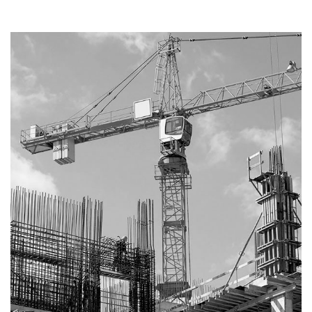
SPÉCIALISTE
LES HONORAIRES
D’ASSISTANCE
FAIRE APPEL
D'UN
LES AUTRES
JUGEMENT ?
DÉMARCHES
PROCÉDURE
D'APPEL