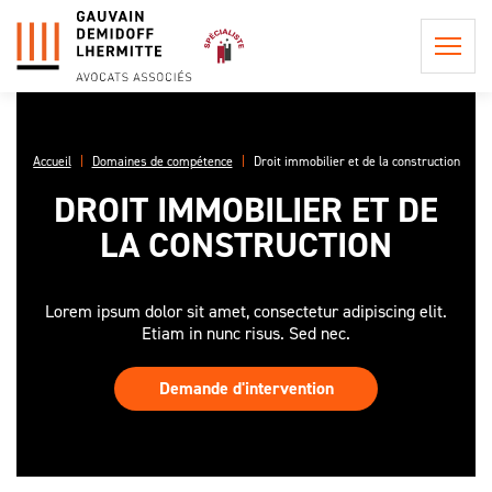
Accueil
Domaines de compétence
Droit immobilier et de la construction
DROIT IMMOBILIER ET DE
QUI
LA CONSTRUCTION
SOMMES-
NOUS ?
POSTULATION ET
REPRÉSENTATION
Lorem ipsum dolor sit amet, consectetur adipiscing elit.
LA
INFORMATION
Etiam in nunc risus. Sed nec.
PHILOSOPHIE
CONSEIL EN
PRÉCONTRACTUELLE
DU CABINET
PROCÉDURE
LES
Demande d'intervention
CIVILE
LES HONORAIRES DE
PROCÉDURES
L'ÉQUIPE
POSTULATION ET DE
EN APPEL,
ASSISTANCE ET
REPRÉSENTATION
UNE AFFAIRE
CONSEIL
DE